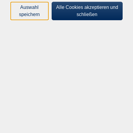
Orte
Auswahl
Alle Cookies akzeptieren und
speichern
schließen
Dozenten*innen
Zeitraum
nur buchbare
nur beginnende
Loading...
Kurse (
3
)
Sortierung
Terra G
Oman
Do .
24.09.2026
19:00
Uhr
Bahnhof Nebringen