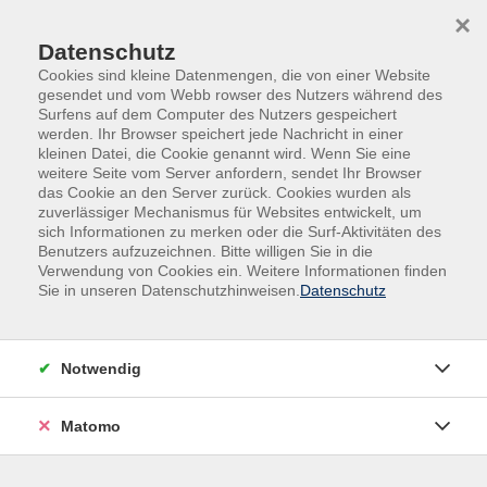
Skip to main content
Skip to page footer
×
Datenschutz
Cookies sind kleine Datenmengen, die von einer Website
gesendet und vom Webb rowser des Nutzers während des
Surfens auf dem Computer des Nutzers gespeichert
werden. Ihr Browser speichert jede Nachricht in einer
kleinen Datei, die Cookie genannt wird. Wenn Sie eine
weitere Seite vom Server anfordern, sendet Ihr Browser
das Cookie an den Server zurück. Cookies wurden als
Programm
Programmbereiche
Gesellschaft
zuverlässiger Mechanismus für Websites entwickelt, um
Länderkunde
sich Informationen zu merken oder die Surf-Aktivitäten des
Benutzers aufzuzeichnen. Bitte willigen Sie in die
Länderkunde
Verwendung von Cookies ein. Weitere Informationen finden
Sie in unseren Datenschutzhinweisen.
Datenschutz
Filter
Notwendig
Wochentage
Matomo
Tageszeiten