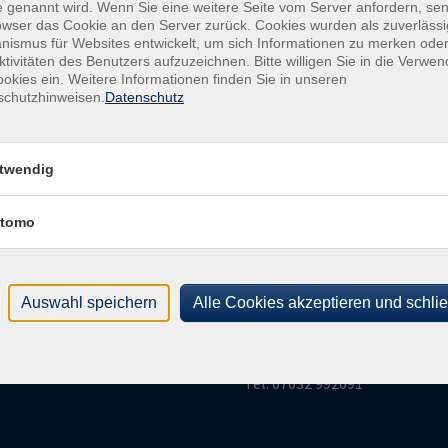
 genannt wird. Wenn Sie eine weitere Seite vom Server anfordern, se
an Weiterbildungsmöglichkeiten aus verschiedenen Programmbere
owser das Cookie an den Server zurück. Cookies wurden als zuverlässi
 zu aktuellen gesellschaftlichen Themen, Besichtigungen und Exk
ismus für Websites entwickelt, um sich Informationen zu merken oder
ktivitäten des Benutzers aufzuzeichnen. Bitte willigen Sie in die Verwe
iche und die ganze Familie. Sie ist Lernort und Bürgerforum sowi
okies ein. Weitere Informationen finden Sie in unseren
 und sozialpolitischen Ebene.
schutzhinweisen.
Datenschutz
twendig
gramm
vhs Gäufelden
tomo
Volkshochschule
esellschaft
Gäufelden
ultur
esundheit
Auswahl speichern
Alle Cookies akzeptieren und schli
Sindlinger Str. 28 | 71126 Gäu
prachen
vhs@gaeufelden.de
DV
unge vhs
Tel: 07032 992091