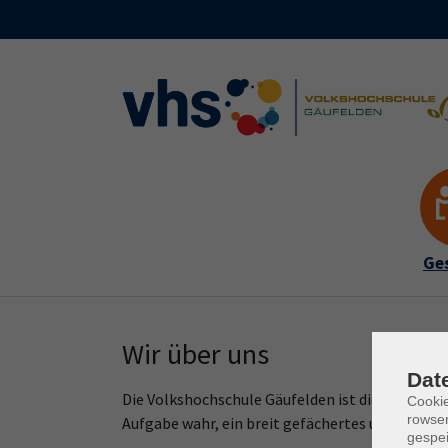
Skip to main content
Skip to page footer
Ges
Wir über uns
Dat
Die Volkshochschule Gäufelden ist die Kultur- 
Cooki
rowse
Aufgabe wahr, ein breit gefächertes und wohno
gespei