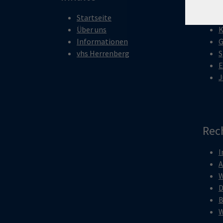
Startseite
G
Über uns
K
Informationen
G
vhs Herrenberg
S
E
J
Rec
I
W
D
B
W