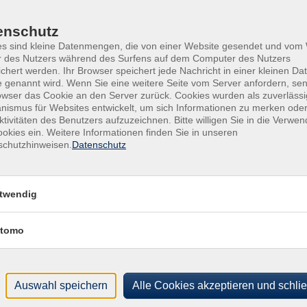
ochentage
Tageszeiten
enschutz
eitraum
es sind kleine Datenmengen, die von einer Website gesendet und vo
r des Nutzers während des Surfens auf dem Computer des Nutzers
chert werden. Ihr Browser speichert jede Nachricht in einer kleinen Dat
 genannt wird. Wenn Sie eine weitere Seite vom Server anfordern, se
owser das Cookie an den Server zurück. Cookies wurden als zuverlässi
ismus für Websites entwickelt, um sich Informationen zu merken oder
ktivitäten des Benutzers aufzuzeichnen. Bitte willigen Sie in die Verwe
okies ein. Weitere Informationen finden Sie in unseren
schutzhinweisen.
Datenschutz
ion
Do .
VHS
ssel gelingender Kommunikation - Vortrag
twendig
tomo
Auswahl speichern
Alle Cookies akzeptieren und schli
gramm
vhs Gäufelden