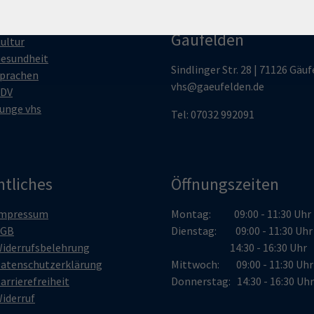
Volkshochschule
esellschaft
Gäufelden
ultur
esundheit
Sindlinger Str. 28 | 71126 Gäu
prachen
vhs@gaeufelden.de
DV
unge vhs
Tel: 07032 992091
htliches
Öffnungszeiten
mpressum
Montag: 09:00 - 11:30 Uhr
AGB
Dienstag: 09:00 - 11:30 Uh
iderrufsbelehrung
14:30 - 16:30 Uhr
atenschutzerklärung
Mittwoch: 09:00 - 11:30 Uhr
arrierefreiheit
Donnerstag: 14:30 - 16:30 Uhr
iderruf