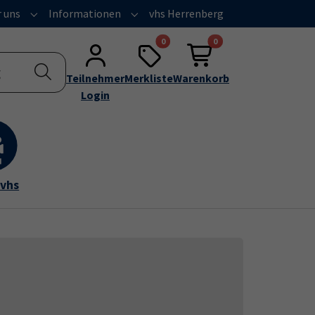
 uns
Informationen
vhs Herrenberg
Submenu for "Über uns"
Submenu for "Informationen"
0
0
Teilnehmer
Merkliste
Warenkorb
Login
 vhs