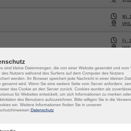
Mi .
VHS
Fr .
2
VHS
enschutz
Mi .
es sind kleine Datenmengen, die von einer Website gesendet und vo
VHS
r des Nutzers während des Surfens auf dem Computer des Nutzers
chert werden. Ihr Browser speichert jede Nachricht in einer kleinen Dat
 genannt wird. Wenn Sie eine weitere Seite vom Server anfordern, se
Fr .
2
owser das Cookie an den Server zurück. Cookies wurden als zuverlässi
ismus für Websites entwickelt, um sich Informationen zu merken oder
VHS
weinchen"
ktivitäten des Benutzers aufzuzeichnen. Bitte willigen Sie in die Verwe
okies ein. Weitere Informationen finden Sie in unseren
schutzhinweisen.
Datenschutz
hnachten“
Di .
0
Gem
 3 Jahren und Erwachsene