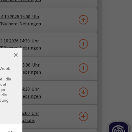
14.10.2026
15:00
Uhr
/Bücherei Nebringen
3.10.2026
14:30
Uhr
/Bücherei Nebringen
×
18.11.2026
15:00
Uhr
m Webb
/Bücherei Nebringen
ei, die
ndet
7.11.2026
14:30
Uhr
ger
 die
/Bücherei Nebringen
ndung
8.12.2026
16:00
Uhr
einschaftsschule
​,