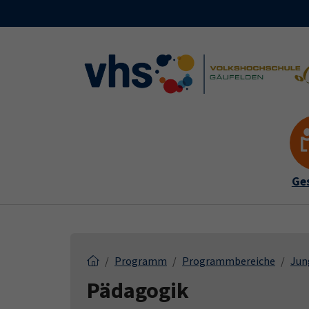
Skip to main content
Skip to page footer
Ges
Programm
Programmbereiche
Jun
Pädagogik