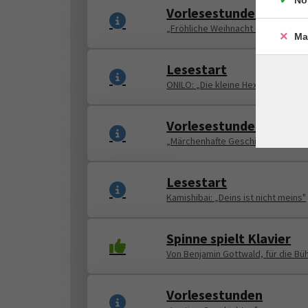
No
Vorlesestunden
„Fröhliche Weihnacht überall"
Ma
Lesestart
ONILO: „Die kleine Hexe feiert We
Vorlesestunden
„Märchenhafte Geschichten"
Lesestart
Kamishibai: „Deins ist nicht meins"
Spinne spielt Klavier
Von Benjamin Gottwald, für die B
Vorlesestunden