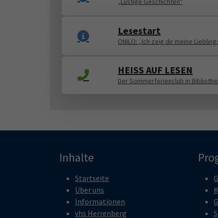
„Lustige Geschichten"
Lesestart
ONILO: „Ich zeig dir meine Lieblin
HEISS AUF LESEN
Der Sommerferienclub in Biblioth
Inhalte
Pro
Startseite
G
Über uns
K
Informationen
G
vhs Herrenberg
S