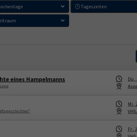
ochentage
Tageszeiten
eitraum
ichte eines Hampelmanns
Do .
Asp
hsene
Mi .
VHS
aftsgeschichten"
Fr .
2
VHS