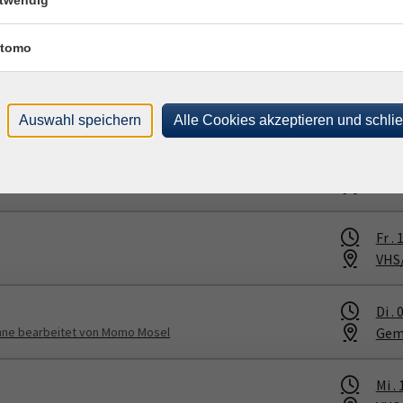
twendig
Mi .
VHS
tomo
Fr .
1
VHS
ihnachten"
Auswahl speichern
Alle Cookies akzeptieren und schli
Mi .
VHS
Fr .
1
VHS
Di .
0
Gem
ühne bearbeitet von Momo Mosel
Mi .