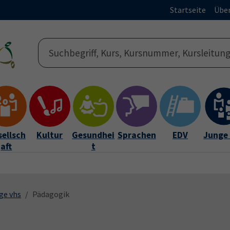
Startseite
Über
ellsch
Kultur
Gesundhei
Sprachen
EDV
Junge
aft
t
ge vhs
Pädagogik