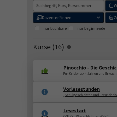
W
Dozenten*innen
Z
nur buchbare
nur beginnende
Kurse (
16
)
Loading...
Pinocchio - Die Gesch
Für Kinder ab 4 Jahren und Erwac
Vorlesestunden
„Schulgeschichten und Freundsch
Lesestart
ONILO: „Wie schläft der Wald"