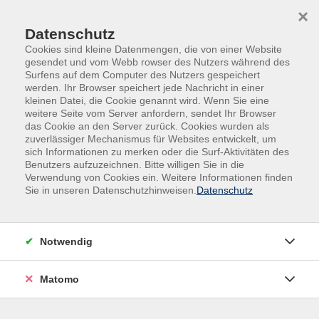
Skip to main content
Skip to page footer
×
Datenschutz
Cookies sind kleine Datenmengen, die von einer Website
gesendet und vom Webb rowser des Nutzers während des
Surfens auf dem Computer des Nutzers gespeichert
werden. Ihr Browser speichert jede Nachricht in einer
kleinen Datei, die Cookie genannt wird. Wenn Sie eine
weitere Seite vom Server anfordern, sendet Ihr Browser
das Cookie an den Server zurück. Cookies wurden als
Programm
Programmbereiche
zuverlässiger Mechanismus für Websites entwickelt, um
Kultur und Gestalten
Textiles Gestalten
sich Informationen zu merken oder die Surf-Aktivitäten des
Benutzers aufzuzeichnen. Bitte willigen Sie in die
Textiles Gestalten
Verwendung von Cookies ein. Weitere Informationen finden
Sie in unseren Datenschutzhinweisen.
Datenschutz
Filter
Notwendig
Wochentage
Matomo
Tageszeiten