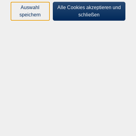
Orte
Auswahl
Alle Cookies akzeptieren und
speichern
schließen
Dozenten*innen
Zeitraum
nur buchbare
nur beginnende
Kurse (
2
)
Loading...
Sortierung
Weihnachtsdeko häkeln mit
selbstgemachtem Textilgarn
Upcycling-Werkstatt des
Abfallwirtschaftsbetriebs
Di .
17.11.2026
17:30
Uhr