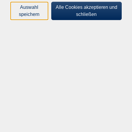
Loading...
Kurse (
3
)
Auswahl
Alle Cookies akzeptieren und
speichern
schließen
Sortierung
English for Fun Niveau B1
Für Fortgeschrittene
Mo .
12.10.2026
18:00
Uhr
Gemeinschaftsschule
English for Fun Niveau B1
Für Fortgeschrittene
Mo .
12.10.2026
19:30
Uhr
Gemeinschaftsschule
English for Fun Niveau A2