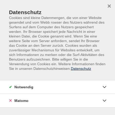
Skip to main content
Skip to page footer
×
Datenschutz
Cookies sind kleine Datenmengen, die von einer Website
gesendet und vom Webb rowser des Nutzers während des
Surfens auf dem Computer des Nutzers gespeichert
werden. Ihr Browser speichert jede Nachricht in einer
kleinen Datei, die Cookie genannt wird. Wenn Sie eine
Übersicht Dozierende
weitere Seite vom Server anfordern, sendet Ihr Browser
das Cookie an den Server zurück. Cookies wurden als
zuverlässiger Mechanismus für Websites entwickelt, um
sich Informationen zu merken oder die Surf-Aktivitäten des
Benutzers aufzuzeichnen. Bitte willigen Sie in die
Dozierende A-Z
Verwendung von Cookies ein. Weitere Informationen finden
Sie in unseren Datenschutzhinweisen.
Datenschutz
Carola Schaffner
Notwendig
Filter
Matomo
nur buchbare
nur beginnende