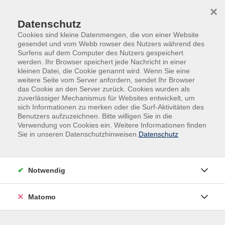
Skip to main content
Skip to page footer
×
Datenschutz
Cookies sind kleine Datenmengen, die von einer Website
gesendet und vom Webb rowser des Nutzers während des
Surfens auf dem Computer des Nutzers gespeichert
werden. Ihr Browser speichert jede Nachricht in einer
kleinen Datei, die Cookie genannt wird. Wenn Sie eine
Übersicht Dozierende
weitere Seite vom Server anfordern, sendet Ihr Browser
das Cookie an den Server zurück. Cookies wurden als
zuverlässiger Mechanismus für Websites entwickelt, um
sich Informationen zu merken oder die Surf-Aktivitäten des
Benutzers aufzuzeichnen. Bitte willigen Sie in die
Dozierende A-Z
Verwendung von Cookies ein. Weitere Informationen finden
Sie in unseren Datenschutzhinweisen.
Datenschutz
Irene Harsch
Notwendig
Filter
Matomo
nur buchbare
nur beginnende