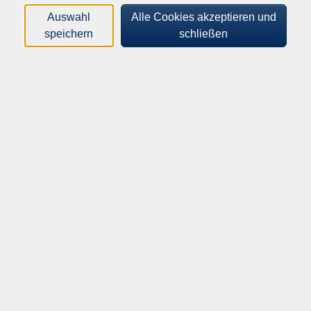
Loading...
Kurse (
9
)
Auswahl
Alle Cookies akzeptieren und
speichern
schließen
Sortierung
Kochen – ein Fest der Sinne!
Frühstück mal anders - Mit neuen Ideen
genussvoll & gesund in den Tag starten
Sa .
19.09.2026
09:30
Uhr
Gemeinschaftsschule
Kochen – ein Fest der Sinne!
Ayurveda-Kochkurs – Detox im Rhythmus der
Jahreszeiten
Fr .
25.09.2026
18:00
Uhr
Gemeinschaftsschule